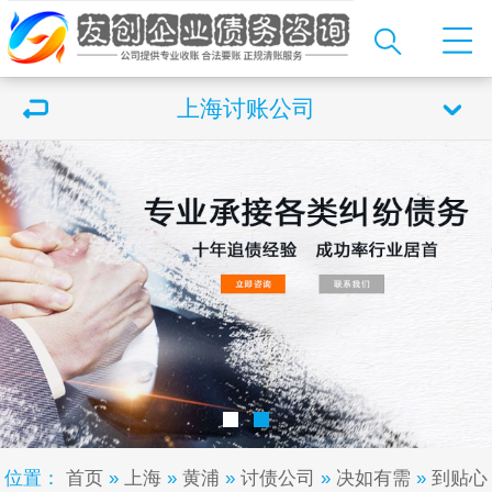
上海讨账公司
位置：
首页
»
上海
»
黄浦
»
讨债公司
»
决如有需
»
到贴心