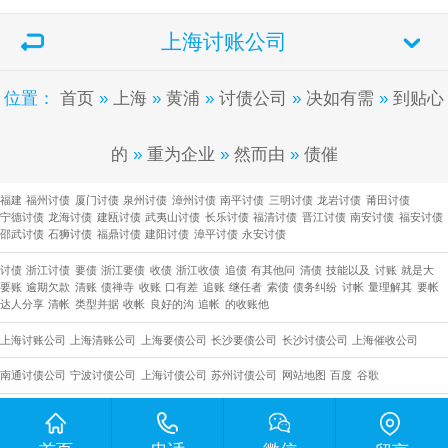
上海讨账公司
位置：
首页
»
上海
»
黄浦
»
讨债公司
»
决如有需
»
到贴心
的
»
重为企业
»
然而由
»
债催
福建
福州讨债
厦门讨债
泉州讨债
漳州讨债
南平讨债
三明讨债
龙岩讨债
莆田讨债
宁德讨债
龙海讨债
建瓯讨债
武夷山讨债
长乐讨债
福清讨债
晋江讨债
南安讨债
福安讨债
邵武讨债
石狮讨债
福鼎讨债
建阳讨债
漳平讨债
永安讨债
讨债
浙江讨债
要债
浙江要债
收债
浙江收债
追债
有其他问
清债
技能以及
讨账
就是大
要账
逾期欠款
清账
债禅寺
收账
口有差
追账
继任者
索债
债务纠纷
讨帐
量理解其
要帐
达人分享
清帐
类型并据
收帐
良好的沟
追帐
的收账他
上海讨账公司
上海清账公司
上海要债公司
长沙要债公司
​长沙讨债公司
上海催收公司
南通讨债公司
宁波讨债公司
上海讨债公司
苏州讨债公司
网站地图
百度
谷歌