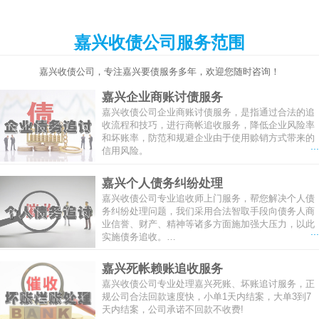
嘉兴收债公司服务范围
嘉兴收债公司，专注嘉兴要债服务多年，欢迎您随时咨询！
嘉兴企业商账讨债服务
嘉兴收债公司企业商账讨债服务，是指通过合法的追
收流程和技巧，进行商帐追收服务，降低企业风险率
和坏账率，防范和规避企业由于使用赊销方式带来的
...
信用风险。
嘉兴个人债务纠纷处理
嘉兴收债公司专业追收师上门服务，帮您解决个人债
务纠纷处理问题，我们采用合法智取手段向债务人商
业信誉、财产、精神等诸多方面施加强大压力，以此
...
实施债务追收。…
嘉兴死帐赖账追收服务
嘉兴收债公司专业处理嘉兴死账、坏账追讨服务，正
规公司合法回款速度快，小单1天内结案，大单3到7
天内结案，公司承诺不回款不收费!
...