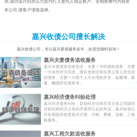
用,成功追讨回所以欠款均打入委托人指定账户。变相收费均为假冒
本公司,请客户谨慎选择。
嘉兴收债公司擅长解决
嘉兴收债公司，专注嘉兴要债服务多年，欢迎您随时咨询！
嘉兴夫妻债务追收服务
嘉兴夫妻债务追收包含：夫妻一方的婚前债务、夫妻
一方未经对方同意，擅自资助没有扶养义务人所负担
的债务、夫妻一方因个人不合理的开支，如赌博、吸
...
毒、酗酒所负债务等。
嘉兴经济债务纠纷处理
嘉兴经济债务纠纷，是指经济法律关系主体之间因经
济权利和经济义务的矛盾而引起的争议，嘉兴收债公
司长期提供各类嘉兴讨债、讨账、要账、追账、三角
...
账服务。
嘉兴工程欠款追收服务