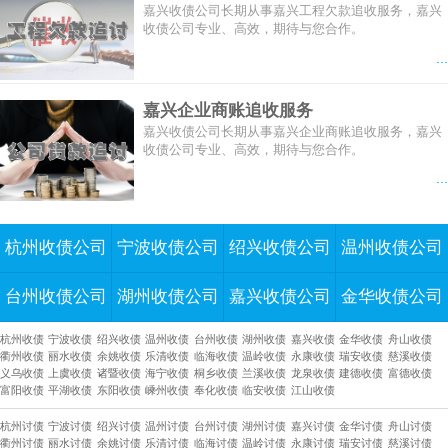
嘉兴收债公司长期从事嘉兴工程欠款追收服务，嘉兴
收债公司专业、高效，期待与您合作。
...
嘉兴企业商账追收服务
嘉兴收债公司长期从事嘉兴企业商账追收服务，嘉兴
收债公司专业、高效，期待与您合作。
...
杭州收债公司
宁波收债公司
绍兴收债公司
温州收债公司
台州收债公司
湖州收债公司
嘉兴收债公司
金华收债公司
杭州收债
宁波收债
绍兴收债
温州收债
台州收债
湖州收债
嘉兴收债
金华收债
舟山收债
衢州收债
丽水收债
余姚收债
乐清收债
临海收债
温岭收债
永康收债
瑞安收债
慈溪收债
义乌收债
上虞收债
诸暨收债
海宁收债
桐乡收债
兰溪收债
龙泉收债
建德收债
富德收债
富阳收债
平湖收债
东阳收债
嵊州收债
奉化收债
临安收债
江山收债
杭州讨债
宁波讨债
绍兴讨债
温州讨债
台州讨债
湖州讨债
嘉兴讨债
金华讨债
舟山讨债
衢州讨债
丽水讨债
余姚讨债
乐清讨债
临海讨债
温岭讨债
永康讨债
瑞安讨债
慈溪讨债