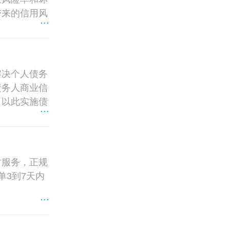
带来的信用风
...
解决个人债务
债务人商业信
，以此实施债
...
讨服务，正规
单3到7天内
...