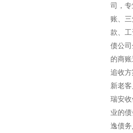
司，专
账、三
款、工
债公司
的商账
追收方
新老客
瑞安收
业的债
逸债务