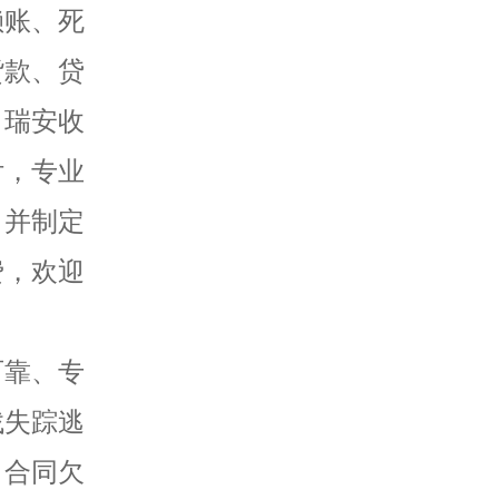
赖账、死
货款、贷
，瑞安收
付，专业
，并制定
费，欢迎
可靠、专
找失踪逃
、合同欠