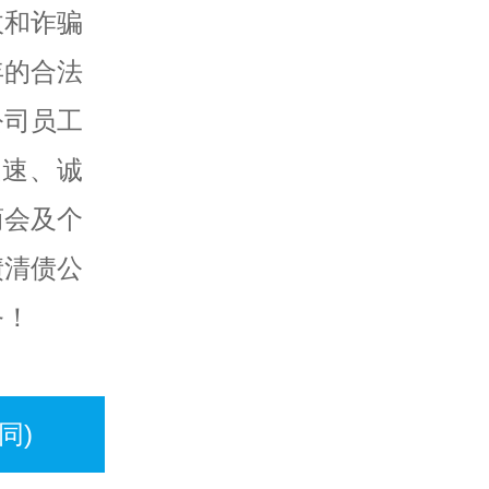
收和诈骗
年的合法
公司员工
快速、诚
商会及个
债清债公
务！
同)