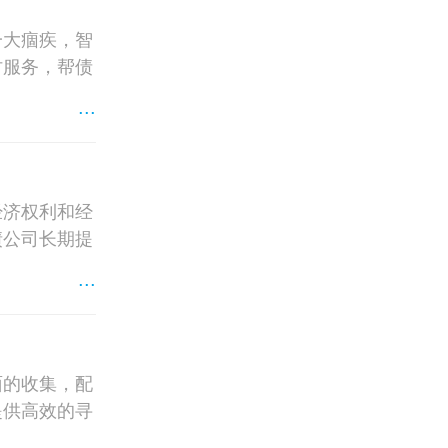
一大痼疾，智
讨服务，帮债
...
经济权利和经
债公司长期提
...
面的收集，配
提供高效的寻