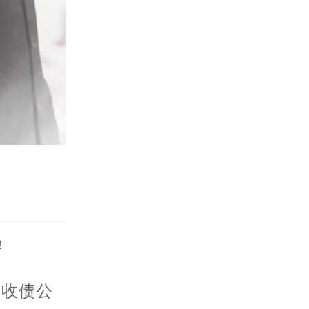
！
安收债公