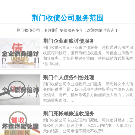
荆门收债公司服务范围
荆门收债公司，专注荆门要债服务多年，欢迎您随时咨询！
荆门企业商账讨债服务
荆门收债公司企业商账讨债服务，是指通过合法的追
收流程和技巧，进行商帐追收服务，降低企业风险率
和坏账率，防范和规避企业由于使用赊销方式带来的
...
信用风险。
荆门个人债务纠纷处理
荆门收债公司专业追收师上门服务，帮您解决个人债
务纠纷处理问题，我们采用合法智取手段向债务人商
业信誉、财产、精神等诸多方面施加强大压力，以此
...
实施债务追收。…
荆门死帐赖账追收服务
荆门收债公司专业处理荆门死账、坏账追讨服务，正
规公司合法回款速度快，小单1天内结案，大单3到7
天内结案，公司承诺不回款不收费!
...