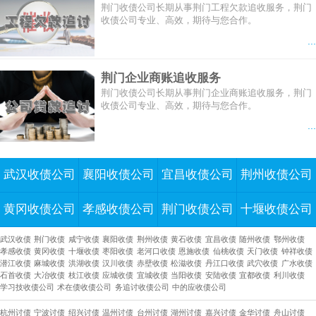
荆门收债公司长期从事荆门工程欠款追收服务，荆门
收债公司专业、高效，期待与您合作。
...
荆门企业商账追收服务
荆门收债公司长期从事荆门企业商账追收服务，荆门
收债公司专业、高效，期待与您合作。
...
武汉收债公司
襄阳收债公司
宜昌收债公司
荆州收债公司
黄冈收债公司
孝感收债公司
荆门收债公司
十堰收债公司
武汉收债
荆门收债
咸宁收债
襄阳收债
荆州收债
黄石收债
宜昌收债
随州收债
鄂州收债
孝感收债
黄冈收债
十堰收债
枣阳收债
老河口收债
恩施收债
仙桃收债
天门收债
钟祥收债
潜江收债
麻城收债
洪湖收债
汉川收债
赤壁收债
松滋收债
丹江口收债
武穴收债
广水收债
石首收债
大冶收债
枝江收债
应城收债
宜城收债
当阳收债
安陆收债
宜都收债
利川收债
学习技收债公司
术在债收债公司
务追讨收债公司
中的应收债公司
杭州讨债
宁波讨债
绍兴讨债
温州讨债
台州讨债
湖州讨债
嘉兴讨债
金华讨债
舟山讨债