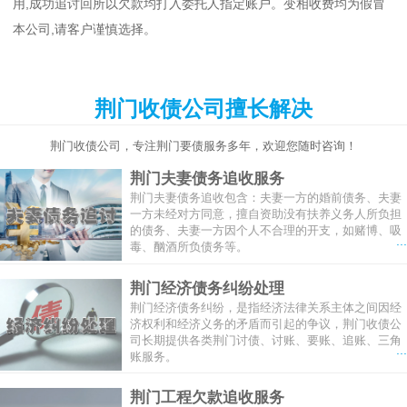
用,成功追讨回所以欠款均打入委托人指定账户。变相收费均为假冒
本公司,请客户谨慎选择。
荆门收债公司擅长解决
荆门收债公司，专注荆门要债服务多年，欢迎您随时咨询！
荆门夫妻债务追收服务
荆门夫妻债务追收包含：夫妻一方的婚前债务、夫妻
一方未经对方同意，擅自资助没有扶养义务人所负担
的债务、夫妻一方因个人不合理的开支，如赌博、吸
...
毒、酗酒所负债务等。
荆门经济债务纠纷处理
荆门经济债务纠纷，是指经济法律关系主体之间因经
济权利和经济义务的矛盾而引起的争议，荆门收债公
司长期提供各类荆门讨债、讨账、要账、追账、三角
...
账服务。
荆门工程欠款追收服务