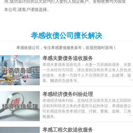
用,成功追讨回所以欠款均打入委托人指定账户。变相收费均为假冒
本公司,请客户谨慎选择。
孝感收债公司擅长解决
孝感收债公司，专注孝感要债服务多年，欢迎您随时咨询！
孝感夫妻债务追收服务
孝感夫妻债务追收包含：夫妻一方的婚前债务、夫妻
一方未经对方同意，擅自资助没有扶养义务人所负担
的债务、夫妻一方因个人不合理的开支，如赌博、吸
...
毒、酗酒所负债务等。
孝感经济债务纠纷处理
孝感经济债务纠纷，是指经济法律关系主体之间因经
济权利和经济义务的矛盾而引起的争议，孝感收债公
司长期提供各类孝感讨债、讨账、要账、追账、三角
...
账服务。
孝感工程欠款追收服务