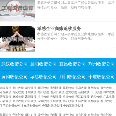
孝感收债公司长期从事孝感工程欠款追收服务，孝感
收债公司专业、高效，期待与您合作。
...
孝感企业商账追收服务
孝感收债公司长期从事孝感企业商账追收服务，孝感
收债公司专业、高效，期待与您合作。
...
武汉收债公司
襄阳收债公司
宜昌收债公司
荆州收债公司
黄冈收债公司
孝感收债公司
荆门收债公司
十堰收债公司
武汉收债
荆门收债
咸宁收债
襄阳收债
荆州收债
黄石收债
宜昌收债
随州收债
鄂州收债
孝感收债
黄冈收债
十堰收债
枣阳收债
老河口收债
恩施收债
仙桃收债
天门收债
钟祥收债
潜江收债
麻城收债
洪湖收债
汉川收债
赤壁收债
松滋收债
丹江口收债
武穴收债
广水收债
石首收债
大冶收债
枝江收债
应城收债
宜城收债
当阳收债
安陆收债
宜都收债
利川收债
学习技收债公司
术在债收债公司
务追讨收债公司
中的应收债公司
杭州讨债
宁波讨债
绍兴讨债
温州讨债
台州讨债
湖州讨债
嘉兴讨债
金华讨债
舟山讨债