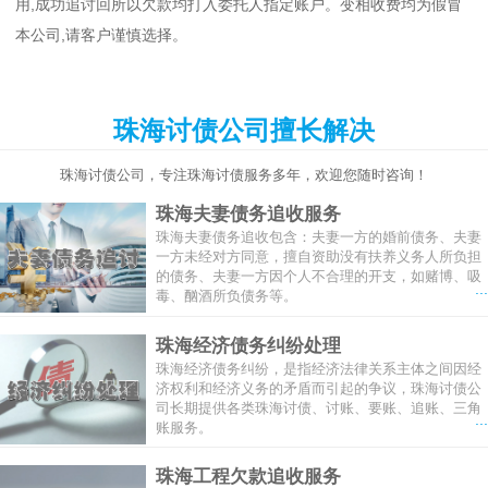
用,成功追讨回所以欠款均打入委托人指定账户。变相收费均为假冒
本公司,请客户谨慎选择。
珠海讨债公司擅长解决
珠海讨债公司，专注珠海讨债服务多年，欢迎您随时咨询！
珠海夫妻债务追收服务
珠海夫妻债务追收包含：夫妻一方的婚前债务、夫妻
一方未经对方同意，擅自资助没有扶养义务人所负担
的债务、夫妻一方因个人不合理的开支，如赌博、吸
...
毒、酗酒所负债务等。
珠海经济债务纠纷处理
珠海经济债务纠纷，是指经济法律关系主体之间因经
济权利和经济义务的矛盾而引起的争议，珠海讨债公
司长期提供各类珠海讨债、讨账、要账、追账、三角
...
账服务。
珠海工程欠款追收服务