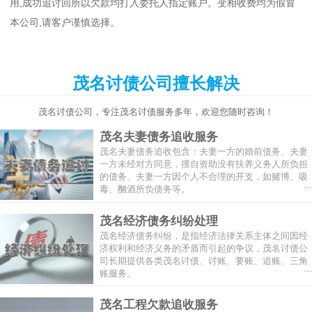
用,成功追讨回所以欠款均打入委托人指定账户。变相收费均为假冒
本公司,请客户谨慎选择。
茂名讨债公司擅长解决
茂名讨债公司，专注茂名讨债服务多年，欢迎您随时咨询！
茂名夫妻债务追收服务
茂名夫妻债务追收包含：夫妻一方的婚前债务、夫妻
一方未经对方同意，擅自资助没有扶养义务人所负担
的债务、夫妻一方因个人不合理的开支，如赌博、吸
...
毒、酗酒所负债务等。
茂名经济债务纠纷处理
茂名经济债务纠纷，是指经济法律关系主体之间因经
济权利和经济义务的矛盾而引起的争议，茂名讨债公
司长期提供各类茂名讨债、讨账、要账、追账、三角
...
账服务。
茂名工程欠款追收服务