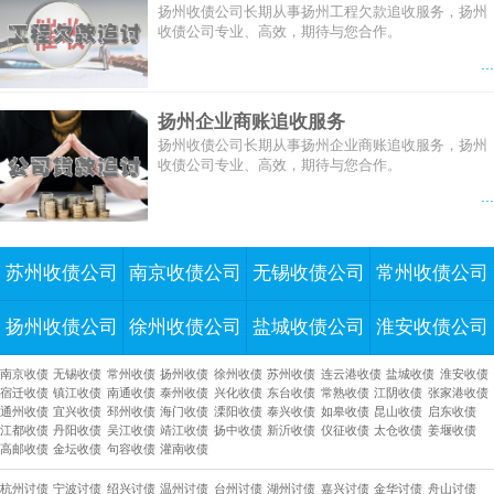
扬州收债公司长期从事扬州工程欠款追收服务，扬州
收债公司专业、高效，期待与您合作。
...
扬州企业商账追收服务
扬州收债公司长期从事扬州企业商账追收服务，扬州
收债公司专业、高效，期待与您合作。
...
苏州收债公司
南京收债公司
无锡收债公司
常州收债公司
扬州收债公司
徐州收债公司
盐城收债公司
淮安收债公司
南京收债
无锡收债
常州收债
扬州收债
徐州收债
苏州收债
连云港收债
盐城收债
淮安收债
宿迁收债
镇江收债
南通收债
泰州收债
兴化收债
东台收债
常熟收债
江阴收债
张家港收债
通州收债
宜兴收债
邳州收债
海门收债
溧阳收债
泰兴收债
如皋收债
昆山收债
启东收债
江都收债
丹阳收债
吴江收债
靖江收债
扬中收债
新沂收债
仪征收债
太仓收债
姜堰收债
高邮收债
金坛收债
句容收债
灌南收债
杭州讨债
宁波讨债
绍兴讨债
温州讨债
台州讨债
湖州讨债
嘉兴讨债
金华讨债
舟山讨债