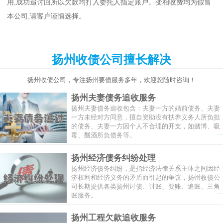
用,成功追讨回所以欠款均打入委托人指定账户。变相收费均为假冒
本公司,请客户谨慎选择。
扬州收债公司擅长解决
扬州收债公司，专注扬州要债服务多年，欢迎您随时咨询！
扬州夫妻债务追收服务
扬州夫妻债务追收包含：夫妻一方的婚前债务、夫妻
一方未经对方同意，擅自资助没有扶养义务人所负担
的债务、夫妻一方因个人不合理的开支，如赌博、吸
...
毒、酗酒所负债务等。
扬州经济债务纠纷处理
扬州经济债务纠纷，是指经济法律关系主体之间因经
济权利和经济义务的矛盾而引起的争议，扬州收债公
司长期提供各类扬州讨债、讨账、要账、追账、三角
...
账服务。
扬州工程欠款追收服务