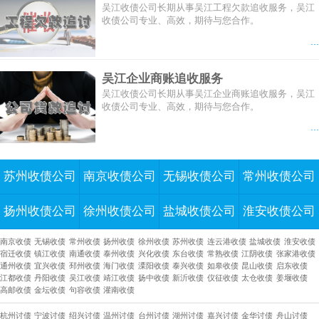
吴江收债公司长期从事吴江工程欠款追收服务，吴江
收债公司专业、高效，期待与您合作。
...
吴江企业商账追收服务
吴江收债公司长期从事吴江企业商账追收服务，吴江
收债公司专业、高效，期待与您合作。
...
苏州收债公司
南京收债公司
无锡收债公司
常州收债公司
扬州收债公司
徐州收债公司
盐城收债公司
淮安收债公司
南京收债
无锡收债
常州收债
扬州收债
徐州收债
苏州收债
连云港收债
盐城收债
淮安收债
宿迁收债
镇江收债
南通收债
泰州收债
兴化收债
东台收债
常熟收债
江阴收债
张家港收债
通州收债
宜兴收债
邳州收债
海门收债
溧阳收债
泰兴收债
如皋收债
昆山收债
启东收债
江都收债
丹阳收债
吴江收债
靖江收债
扬中收债
新沂收债
仪征收债
太仓收债
姜堰收债
高邮收债
金坛收债
句容收债
灌南收债
杭州讨债
宁波讨债
绍兴讨债
温州讨债
台州讨债
湖州讨债
嘉兴讨债
金华讨债
舟山讨债