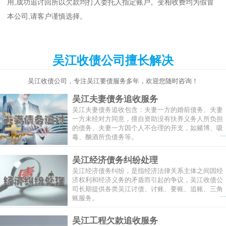
用,成功追讨回所以欠款均打入委托人指定账户。变相收费均为假冒
本公司,请客户谨慎选择。
吴江收债公司擅长解决
吴江收债公司，专注吴江要债服务多年，欢迎您随时咨询！
吴江夫妻债务追收服务
吴江夫妻债务追收包含：夫妻一方的婚前债务、夫妻
一方未经对方同意，擅自资助没有扶养义务人所负担
的债务、夫妻一方因个人不合理的开支，如赌博、吸
...
毒、酗酒所负债务等。
吴江经济债务纠纷处理
吴江经济债务纠纷，是指经济法律关系主体之间因经
济权利和经济义务的矛盾而引起的争议，吴江收债公
司长期提供各类吴江讨债、讨账、要账、追账、三角
...
账服务。
吴江工程欠款追收服务