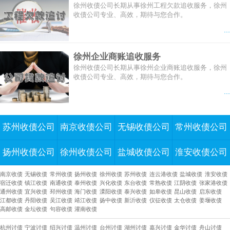
徐州收债公司长期从事徐州工程欠款追收服务，徐州
收债公司专业、高效，期待与您合作。
...
徐州企业商账追收服务
徐州收债公司长期从事徐州企业商账追收服务，徐州
收债公司专业、高效，期待与您合作。
...
苏州收债公司
南京收债公司
无锡收债公司
常州收债公司
扬州收债公司
徐州收债公司
盐城收债公司
淮安收债公司
南京收债
无锡收债
常州收债
扬州收债
徐州收债
苏州收债
连云港收债
盐城收债
淮安收债
宿迁收债
镇江收债
南通收债
泰州收债
兴化收债
东台收债
常熟收债
江阴收债
张家港收债
通州收债
宜兴收债
邳州收债
海门收债
溧阳收债
泰兴收债
如皋收债
昆山收债
启东收债
江都收债
丹阳收债
吴江收债
靖江收债
扬中收债
新沂收债
仪征收债
太仓收债
姜堰收债
高邮收债
金坛收债
句容收债
灌南收债
杭州讨债
宁波讨债
绍兴讨债
温州讨债
台州讨债
湖州讨债
嘉兴讨债
金华讨债
舟山讨债