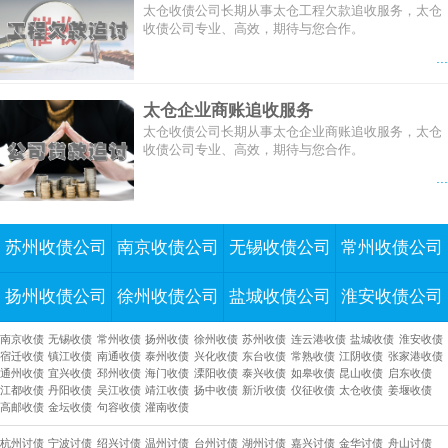
太仓收债公司长期从事太仓工程欠款追收服务，太仓
收债公司专业、高效，期待与您合作。
...
太仓企业商账追收服务
太仓收债公司长期从事太仓企业商账追收服务，太仓
收债公司专业、高效，期待与您合作。
...
苏州收债公司
南京收债公司
无锡收债公司
常州收债公司
扬州收债公司
徐州收债公司
盐城收债公司
淮安收债公司
南京收债
无锡收债
常州收债
扬州收债
徐州收债
苏州收债
连云港收债
盐城收债
淮安收债
宿迁收债
镇江收债
南通收债
泰州收债
兴化收债
东台收债
常熟收债
江阴收债
张家港收债
通州收债
宜兴收债
邳州收债
海门收债
溧阳收债
泰兴收债
如皋收债
昆山收债
启东收债
江都收债
丹阳收债
吴江收债
靖江收债
扬中收债
新沂收债
仪征收债
太仓收债
姜堰收债
高邮收债
金坛收债
句容收债
灌南收债
杭州讨债
宁波讨债
绍兴讨债
温州讨债
台州讨债
湖州讨债
嘉兴讨债
金华讨债
舟山讨债